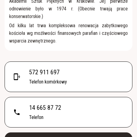
Akademii Sztuk Pięknych w Krakowie. Jej pierwsze
odnowienie było w 1974 r. (Obecnie trwają prace
konserwatorskie.)
Od kilku lat trwa kompleksowa renowacja zabytkowego
kościoła wg możliwości finansowych parafian i częściowego
wsparcia zewnętrznego.
572 911 697
phonelink_ring
Telefon komórkowy
14 665 87 72
phone
Telefon