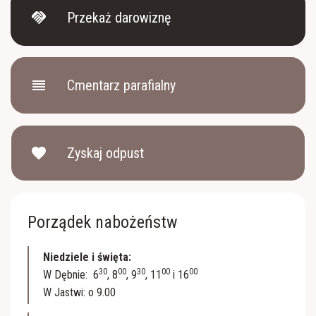
handshake
Przekaż darowiznę
reorder
Cmentarz parafialny
favorite
Zyskaj odpust
Porządek nabożeństw
Niedziele i święta:
30
00
30
00
00
W Dębnie: 6
, 8
, 9
, 11
i 16
W Jastwi: o 9.00