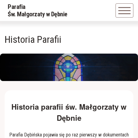
Parafia
Powrót
Powrót
Św. Małgorzaty w Dębnie
Historia Parafii
Caritas
Historia Parafii
O Patronce
Chór parafialny
Duszpasterze
Dziewczęca Służba Maryjna
Kościół
Grupa Młodzieżowa
Kaplica cmentarna
Liturgiczna Służba Ołtarza
Historia parafii św. Małgorzaty w
Dębnie
Kaplica w Jastwi
Rycerze Jana Pawła II
Parafia Dębińska pojawia się po raz pierwszy w dokumentach