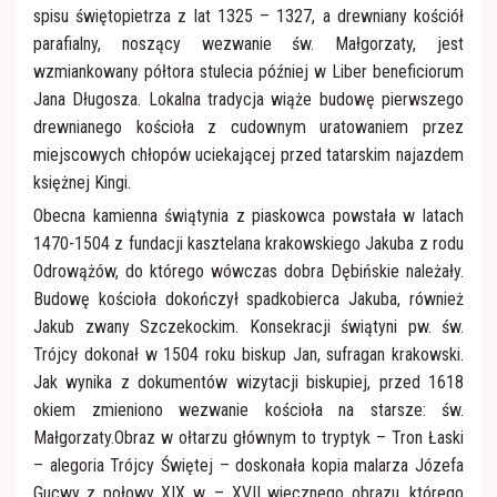
Róże Różańcowe
spisu świętopietrza z lat 1325 – 1327, a drewniany kościół
parafialny, noszący wezwanie św. Małgorzaty, jest
wzmiankowany półtora stulecia później w Liber beneficiorum
Jana Długosza. Lokalna tradycja wiąże budowę pierwszego
drewnianego kościoła z cudownym uratowaniem przez
miejscowych chłopów uciekającej przed tatarskim najazdem
księżnej Kingi.
Obecna kamienna świątynia z piaskowca powstała w latach
1470-1504 z fundacji kasztelana krakowskiego Jakuba z rodu
Odrowążów, do którego wówczas dobra Dębińskie należały.
Budowę kościoła dokończył spadkobierca Jakuba, również
Jakub zwany Szczekockim. Konsekracji świątyni pw. św.
Trójcy dokonał w 1504 roku biskup Jan, sufragan krakowski.
Jak wynika z dokumentów wizytacji biskupiej, przed 1618
okiem zmieniono wezwanie kościoła na starsze: św.
Małgorzaty.Obraz w ołtarzu głównym to tryptyk – Tron Łaski
– alegoria Trójcy Świętej – doskonała kopia malarza Józefa
Gucwy z połowy XIX w. – XVII wiecznego obrazu, którego