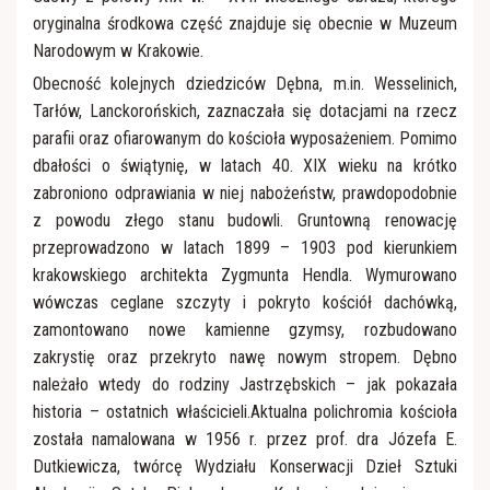
oryginalna środkowa część znajduje się obecnie w Muzeum
Narodowym w Krakowie.
Obecność kolejnych dziedziców Dębna, m.in. Wesselinich,
Tarłów, Lanckorońskich, zaznaczała się dotacjami na rzecz
parafii oraz ofiarowanym do kościoła wyposażeniem. Pomimo
dbałości o świątynię, w latach 40. XIX wieku na krótko
zabroniono odprawiania w niej nabożeństw, prawdopodobnie
z powodu złego stanu budowli. Gruntowną renowację
przeprowadzono w latach 1899 – 1903 pod kierunkiem
krakowskiego architekta Zygmunta Hendla. Wymurowano
wówczas ceglane szczyty i pokryto kościół dachówką,
zamontowano nowe kamienne gzymsy, rozbudowano
zakrystię oraz przekryto nawę nowym stropem. Dębno
należało wtedy do rodziny Jastrzębskich – jak pokazała
historia – ostatnich właścicieli.Aktualna polichromia kościoła
została namalowana w 1956 r. przez prof. dra Józefa E.
Dutkiewicza, twórcę Wydziału Konserwacji Dzieł Sztuki