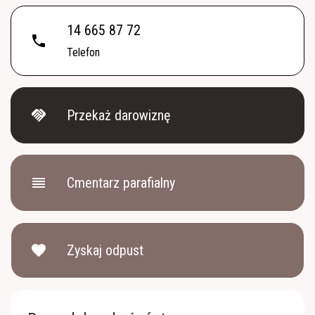
14 665 87 72
phone
Telefon
handshake
Przekaż darowiznę
reorder
Cmentarz parafialny
favorite
Zyskaj odpust