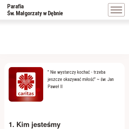
Parafia
Powrót
Powrót
Św. Małgorzaty w Dębnie
Historia Parafii
Caritas
O Patronce
Chór parafialny
Duszpasterze
Dziewczęca Służba Maryjna
" Nie wystarczy kochać - trzeba
jeszcze okazywać miłość" ~ św. Jan
Kościół
Grupa Młodzieżowa
Paweł II
Kaplica cmentarna
Liturgiczna Służba Ołtarza
Kaplica w Jastwi
Rycerze Jana Pawła II
1. Kim jesteśmy