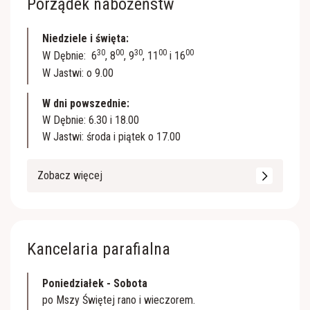
Porządek nabożeństw
Niedziele i święta:
30
00
30
00
00
W Dębnie: 6
, 8
, 9
, 11
i 16
W Jastwi: o 9.00
W dni powszednie:
W Dębnie: 6.30 i 18.00
W Jastwi: środa i piątek o 17.00
Zobacz więcej
Kancelaria parafialna
Poniedziałek - Sobota
po Mszy Świętej rano i wieczorem.