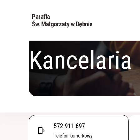
Parafia
Św. Małgorzaty w Dębnie
Kancelaria
572 911 697
phonelink_ring
Telefon komórkowy