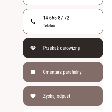
14 665 87 72
phone
Telefon
handshake
Przekaż darowiznę
reorder
Cmentarz parafialny
favorite
Zyskaj odpust