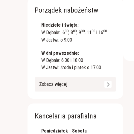
Porządek nabożeństw
Niedziele i święta:
30
00
30
00
00
W Dębnie: 6
, 8
, 9
, 11
i 16
W Jastwi: o 9.00
W dni powszednie:
W Dębnie: 6.30 i 18.00
W Jastwi: środa i piątek o 17.00
Zobacz więcej
Kancelaria parafialna
Poniedziałek - Sobota